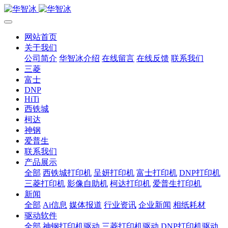
网站首页
关于我们
公司简介
华智冰介绍
在线留言
在线反馈
联系我们
三菱
富士
DNP
HiTi
西铁城
柯达
神钢
爱普生
联系我们
产品展示
全部
西铁城打印机
呈妍打印机
富士打印机
DNP打印机
三菱打印机
影像自助机
柯达打印机
爱普生打印机
新闻
全部
Ai信息
媒体报道
行业资讯
企业新闻
相纸耗材
驱动软件
全部
神钢打印机驱动
三菱打印机驱动
DNP打印机驱动