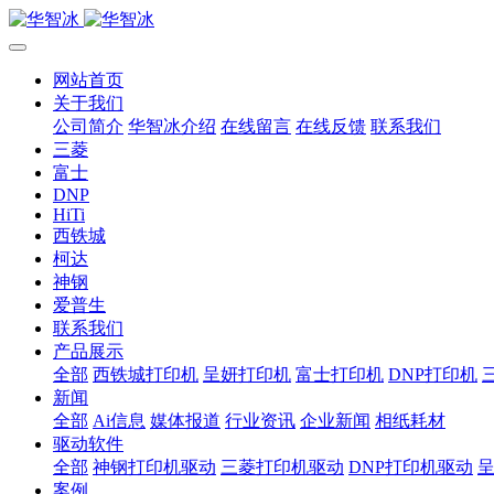
网站首页
关于我们
公司简介
华智冰介绍
在线留言
在线反馈
联系我们
三菱
富士
DNP
HiTi
西铁城
柯达
神钢
爱普生
联系我们
产品展示
全部
西铁城打印机
呈妍打印机
富士打印机
DNP打印机
新闻
全部
Ai信息
媒体报道
行业资讯
企业新闻
相纸耗材
驱动软件
全部
神钢打印机驱动
三菱打印机驱动
DNP打印机驱动
案例