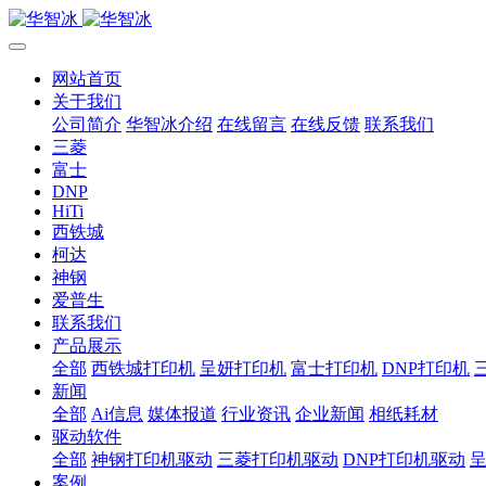
网站首页
关于我们
公司简介
华智冰介绍
在线留言
在线反馈
联系我们
三菱
富士
DNP
HiTi
西铁城
柯达
神钢
爱普生
联系我们
产品展示
全部
西铁城打印机
呈妍打印机
富士打印机
DNP打印机
新闻
全部
Ai信息
媒体报道
行业资讯
企业新闻
相纸耗材
驱动软件
全部
神钢打印机驱动
三菱打印机驱动
DNP打印机驱动
案例