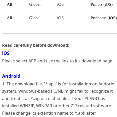
All
Global
iOS
Prinbiz (iOS)
All
Global
iOS
Prinhome (iOS)
Read carefully before download:
iOS
Please select APP and use the link to it’s download page.
Android
1. The download file- '*.apk' is for installation on Andorid
system. Windows-based PC/NB might fail to recognize it
and treat it as *.zip or related files if your PC/NB has
installed WINZIP, WINRAR or other ZIP related software.
Please change its extention name to *.apk after