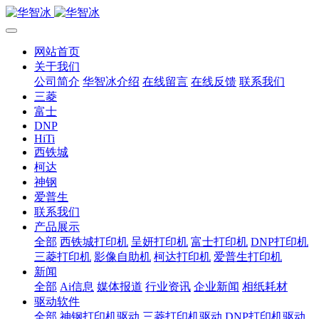
网站首页
关于我们
公司简介
华智冰介绍
在线留言
在线反馈
联系我们
三菱
富士
DNP
HiTi
西铁城
柯达
神钢
爱普生
联系我们
产品展示
全部
西铁城打印机
呈妍打印机
富士打印机
DNP打印机
三菱打印机
影像自助机
柯达打印机
爱普生打印机
新闻
全部
Ai信息
媒体报道
行业资讯
企业新闻
相纸耗材
驱动软件
全部
神钢打印机驱动
三菱打印机驱动
DNP打印机驱动