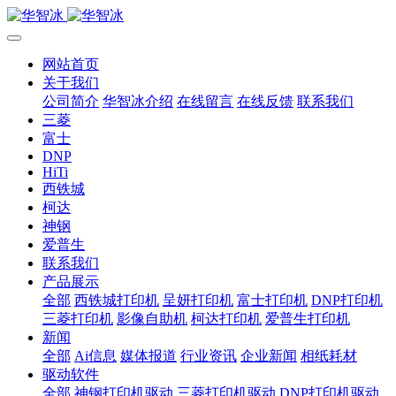
网站首页
关于我们
公司简介
华智冰介绍
在线留言
在线反馈
联系我们
三菱
富士
DNP
HiTi
西铁城
柯达
神钢
爱普生
联系我们
产品展示
全部
西铁城打印机
呈妍打印机
富士打印机
DNP打印机
三菱打印机
影像自助机
柯达打印机
爱普生打印机
新闻
全部
Ai信息
媒体报道
行业资讯
企业新闻
相纸耗材
驱动软件
全部
神钢打印机驱动
三菱打印机驱动
DNP打印机驱动