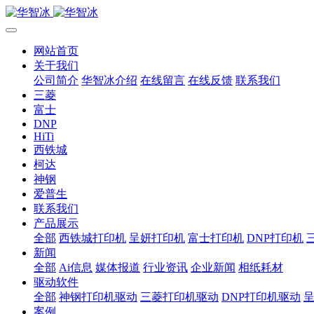
网站首页
关于我们
公司简介
华智冰介绍
在线留言
在线反馈
联系我们
三菱
富士
DNP
HiTi
西铁城
柯达
神钢
爱普生
联系我们
产品展示
全部
西铁城打印机
呈妍打印机
富士打印机
DNP打印机
新闻
全部
Ai信息
媒体报道
行业资讯
企业新闻
相纸耗材
驱动软件
全部
神钢打印机驱动
三菱打印机驱动
DNP打印机驱动
案例