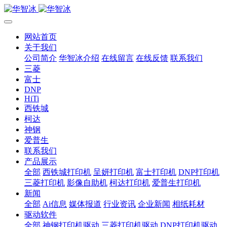
网站首页
关于我们
公司简介
华智冰介绍
在线留言
在线反馈
联系我们
三菱
富士
DNP
HiTi
西铁城
柯达
神钢
爱普生
联系我们
产品展示
全部
西铁城打印机
呈妍打印机
富士打印机
DNP打印机
三菱打印机
影像自助机
柯达打印机
爱普生打印机
新闻
全部
Ai信息
媒体报道
行业资讯
企业新闻
相纸耗材
驱动软件
全部
神钢打印机驱动
三菱打印机驱动
DNP打印机驱动