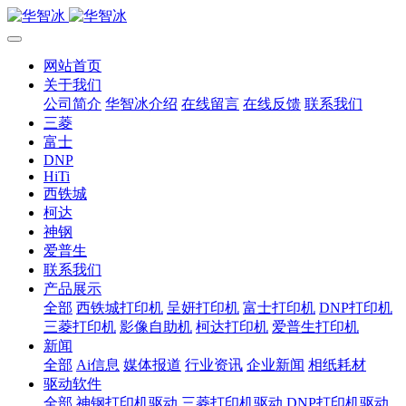
网站首页
关于我们
公司简介
华智冰介绍
在线留言
在线反馈
联系我们
三菱
富士
DNP
HiTi
西铁城
柯达
神钢
爱普生
联系我们
产品展示
全部
西铁城打印机
呈妍打印机
富士打印机
DNP打印机
三菱打印机
影像自助机
柯达打印机
爱普生打印机
新闻
全部
Ai信息
媒体报道
行业资讯
企业新闻
相纸耗材
驱动软件
全部
神钢打印机驱动
三菱打印机驱动
DNP打印机驱动