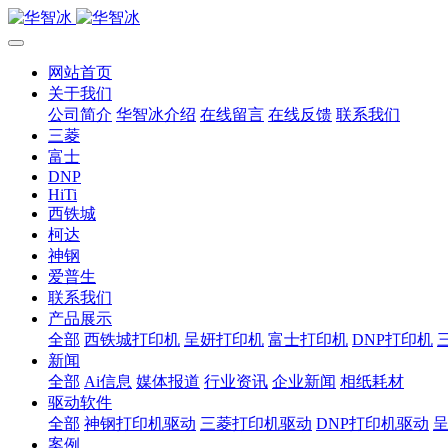
网站首页
关于我们
公司简介
华智冰介绍
在线留言
在线反馈
联系我们
三菱
富士
DNP
HiTi
西铁城
柯达
神钢
爱普生
联系我们
产品展示
全部
西铁城打印机
呈妍打印机
富士打印机
DNP打印机
新闻
全部
Ai信息
媒体报道
行业资讯
企业新闻
相纸耗材
驱动软件
全部
神钢打印机驱动
三菱打印机驱动
DNP打印机驱动
案例