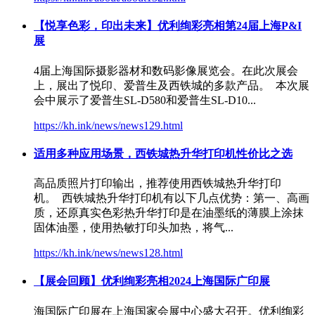
【悦享色彩，印出未来】优利绚彩亮相第24届上海P&I
展
4届上海国际摄影器材和数码影像展览会。在此次展会
上，展出了悦印、爱普生及
西铁城
的多款产品。 本次展
会中展示了爱普生SL-D580和爱普生SL-D10...
https://kh.ink/news/news129.html
适用多种应用场景，
西铁城
热升华打印机性价比之选
高品质照片打印输出，推荐使用
西铁城
热升华打印
机。
西铁城
热升华打印机有以下几点优势：第一、高画
质，还原真实色彩热升华打印是在油墨纸的薄膜上涂抹
固体油墨，使用热敏打印头加热，将气...
https://kh.ink/news/news128.html
【展会回顾】优利绚彩亮相2024上海国际广印展
海国际广印展在上海国家会展中心盛大召开。优利绚彩