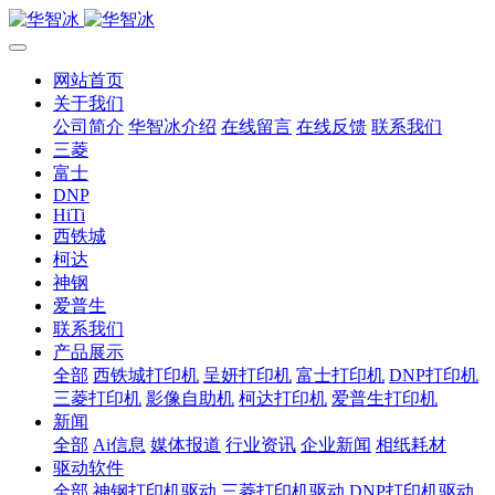
网站首页
关于我们
公司简介
华智冰介绍
在线留言
在线反馈
联系我们
三菱
富士
DNP
HiTi
西铁城
柯达
神钢
爱普生
联系我们
产品展示
全部
西铁城打印机
呈妍打印机
富士打印机
DNP打印机
三菱打印机
影像自助机
柯达打印机
爱普生打印机
新闻
全部
Ai信息
媒体报道
行业资讯
企业新闻
相纸耗材
驱动软件
全部
神钢打印机驱动
三菱打印机驱动
DNP打印机驱动