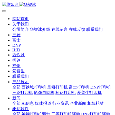
网站首页
关于我们
公司简介
华智冰介绍
在线留言
在线反馈
联系我们
三菱
富士
DNP
HiTi
西铁城
柯达
神钢
爱普生
联系我们
产品展示
全部
西铁城打印机
呈妍打印机
富士打印机
DNP打印机
三菱打印机
影像自助机
柯达打印机
爱普生打印机
新闻
全部
Ai信息
媒体报道
行业资讯
企业新闻
相纸耗材
驱动软件
全部
神钢打印机驱动
三菱打印机驱动
DNP打印机驱动