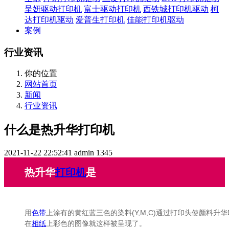
呈妍驱动打印机
富士驱动打印机
西铁城打印机驱动
柯
达打印机驱动
爱普生打印机
佳能打印机驱动
案例
行业资讯
你的位置
网站首页
新闻
行业资讯
什么是热升华打印机
2021-11-22 22:52:41
admin
1345
热升华
打印机
是
用
色带
上涂有的黄红蓝三色的染料(Y,M,C)通过打印头使颜料升
在
相纸
上彩色的图像就这样被呈现了。