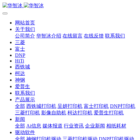
网站首页
关于我们
公司简介
华智冰介绍
在线留言
在线反馈
联系我们
三菱
富士
DNP
HiTi
西铁城
柯达
神钢
爱普生
联系我们
产品展示
全部
西铁城打印机
呈妍打印机
富士打印机
DNP打印机
三菱打印机
影像自助机
柯达打印机
爱普生打印机
新闻
全部
Ai信息
媒体报道
行业资讯
企业新闻
相纸耗材
驱动软件
全部
神钢打印机驱动
三菱打印机驱动
DNP打印机驱动